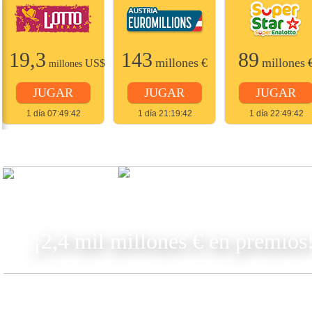
19,3
143
89
millones
€
millones
US$
millones
JUGAR
JUGAR
JUGAR
1 día 07:49:42
1 día 21:19:42
1 día 22:49:42
JUGAR
¡2,4 mil millones € en premios