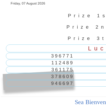
Friday, 07 August 2026
Prize 1
Prize 2
Prize 3
Luc
396771
112489
361175
378609
946697
Sea Bienven