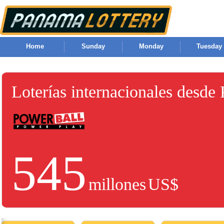
Home
Sunday
Monday
Tuesday
Loterías internacionales desde
545
millones
US$