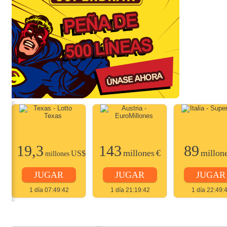
19,3
143
89
$
millones
€
millon
US$
millones
JUGAR
JUGAR
JUGAR
1 día 07:49:42
1 día 21:19:42
1 día 22:49: