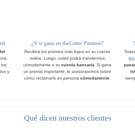
ted
¿Y si gana en theLotter Panamá?
del
Recibirá los premios más bajos en su cuenta
Todas
amá,
online. Luego, usted podrá transferirlos
leg
 los
cómodamente a su
cuenta bancaria
. Si gana
pana
ados y
un premio importante, le asesoraremos sobre
in
cómo reclamarlo en persona
cómodamente
.
siemp
Qué dicen nuestros clientes