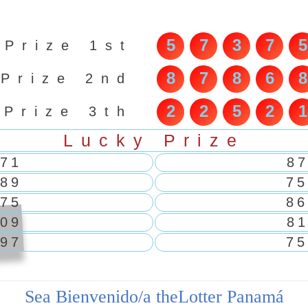
5
7
3
7
5
Prize 1st
8
7
8
6
8
Prize 2nd
2
2
5
2
1
Prize 3th
Lucky Prize
71
8
89
75
75
86
09
8
97
75
Sea Bienvenido/a theLotter Panamá