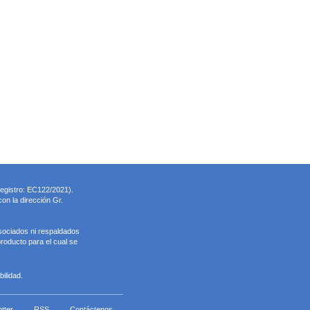
registro: EC122/2021).
on la dirección Gr.
sociados ni respaldados
roducto para el cual se
ilidad.
tter
RSS
Contáctenos