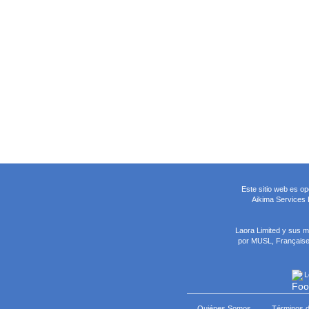
Este sitio web es o
Aikima Services L
Laora Limited y sus 
por MUSL, Française 
L
Quiénes Somos
Términos 