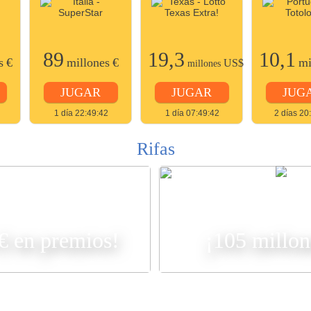
89
19,3
10,1
s
€
millones
€
mi
US$
millones
JUGAR
JUGAR
JUG
1 día 22:49:42
1 día 07:49:42
2 días 20
Rifas
R
 € en premios!
¡105 millon