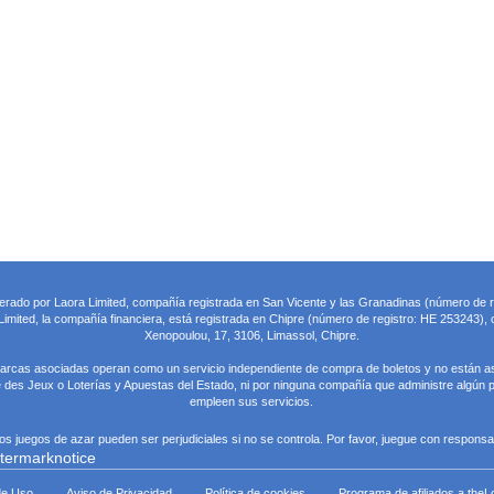
perado por Laora Limited, compañía registrada en San Vicente y las Granadinas (número de 
imited, la compañía financiera, está registrada en Chipre (número de registro: HE 253243), c
Xenopoulou, 17, 3106, Limassol, Chipre.
marcas asociadas operan como un servicio independiente de compra de boletos y no están a
des Jeux o Loterías y Apuestas del Estado, ni por ninguna compañía que administre algún p
empleen sus servicios.
os juegos de azar pueden ser perjudiciales si no se controla. Por favor, juegue con responsab
de Uso
Aviso de Privacidad
Política de cookies
Programa de afiliados a theLo