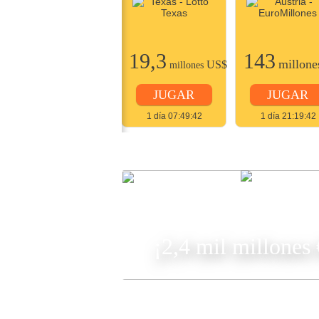
22
19,3
143
millones
US$
millone
US$
millones
JUGAR
JUGAR
JUGAR
2 días 07:49:42
1 día 07:49:42
1 día 21:19:42
JUGA
¡2,4 mil millones