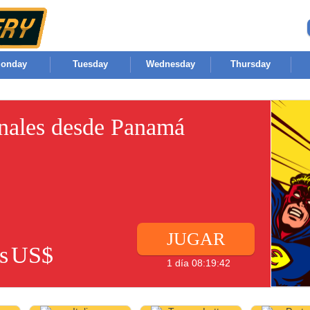
onday
Tuesday
Wednesday
Thursday
onales desde Panamá
JUGAR
s
US$
1 día 08:19:42