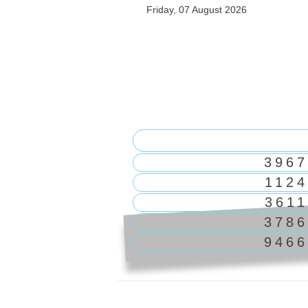
Friday, 07 August 2026
3967
1124
3611
3786
9466