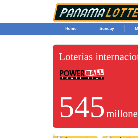
Home
Sunday
M
Loterías internaci
545
millone