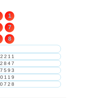
1
7
8
72211
2847
7593
10119
0728