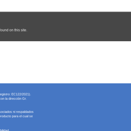
registro: EC122/2021).
on la dirección Gr.
sociados ni respaldados
roducto para el cual se
ilidad.