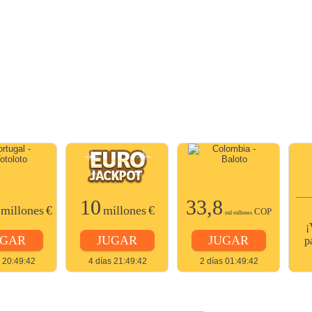
10
33,8
millones
€
millones
€
COP
mil millones
¡
UGAR
JUGAR
JUGAR
p
s 20:49:42
4 días 21:49:42
2 días 01:49:42