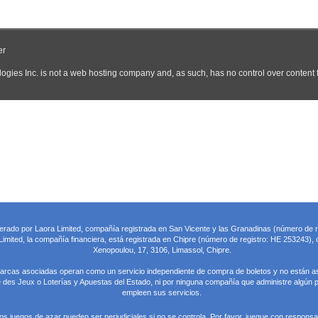
perado por Laora Limited, compañía registrada en San Vicente y las Granadinas (número de 
imited, la compañía financiera, está registrada en Chipre (número de registro: HE 253243), c
Xenopoulou, 17, 3106, Limassol, Chipre.
marcas asociadas operan como un servicio independiente de compra de boletos y no están a
des Jeux o Loterías y Apuestas del Estado, ni por ninguna compañía que administre algún p
empleen sus servicios.
os juegos de azar pueden ser perjudiciales si no se controla. Por favor, juegue con responsab