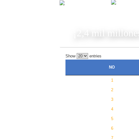
JUG
¡2,4 mil millone
Show
entries
NO
1
2
3
4
5
6
7