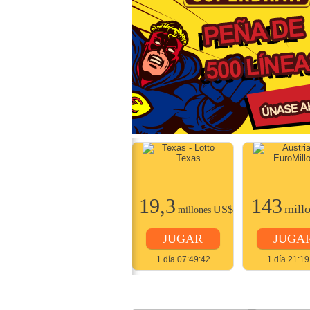
22
19,3
143
millones
US$
mill
US$
millones
JUGAR
JUGAR
JUGA
2 días 07:49:42
1 día 07:49:42
1 día 21:19