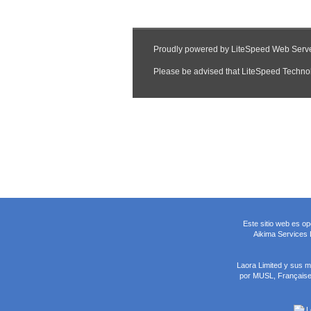
Este sitio web es o
Aikima Services L
Laora Limited y sus 
por MUSL, Française 
L