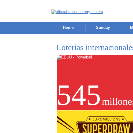
Home
Sunday
M
Loterías internacional
545
millone