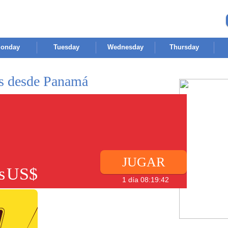
onday
Tuesday
Wednesday
Thursday
es desde Panamá
JUGAR
s
US$
1 día 08:19:42