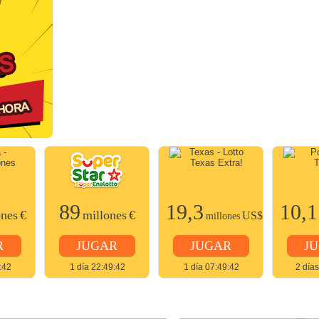
89
19,3
10,1
ones
€
millones
€
US$
millones
R
JUGAR
JUGAR
J
:42
1 día 22:49:42
1 día 07:49:42
2 día