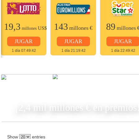
19,3
143
89
millones
€
millones
US$
millones
JUGAR
JUGAR
JUGAR
1 día 07:49:42
1 día 21:19:42
1 día 22:49:42
JUGAR
¡2,4 mil millones € en premios
Show
entries