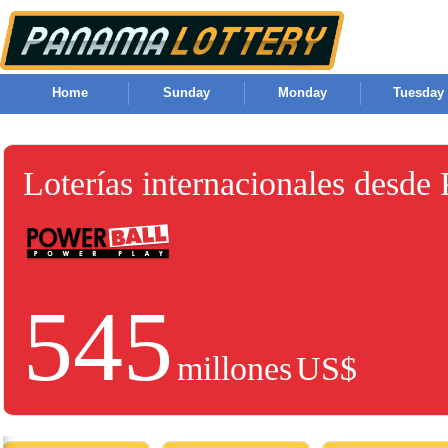
Home
Sunday
Monday
Tuesday
Loterías internacionales desde
545
millones
US$