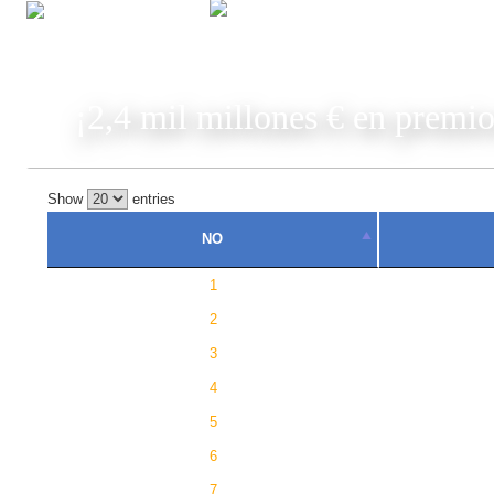
JUGAR
¡2,4 mil millones € en premio
Show
entries
NO
1
2
3
4
5
6
7