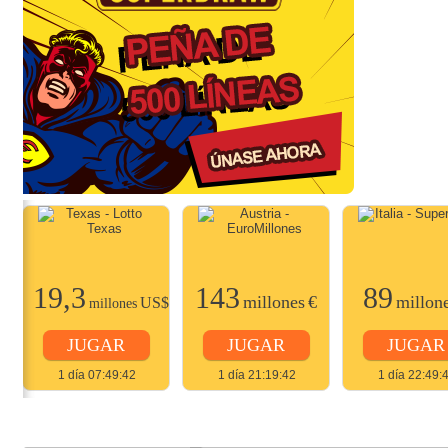
19,3
143
89
$
millones
€
millon
US$
millones
JUGAR
JUGAR
JUGAR
1 día 07:49:42
1 día 21:19:42
1 día 22:49: