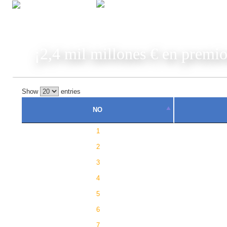
JUGAR
¡2,4 mil millones € en premio
Show
entries
NO
1
2
3
4
5
6
7