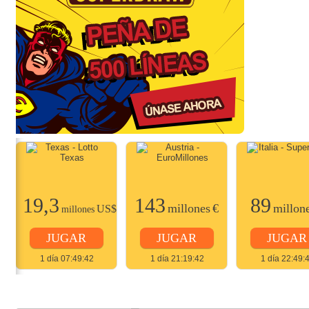
19,3
143
89
$
millones
€
millon
US$
millones
JUGAR
JUGAR
JUGAR
1 día 07:49:42
1 día 21:19:42
1 día 22:49: