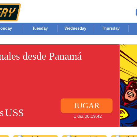
onday
Tuesday
Wednesday
Thursday
onales desde Panamá
JUGAR
s
US$
1 día 08:19:42