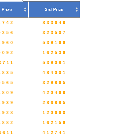
 Prize
3rd Prize
3742
833649
9256
323507
6960
539166
0092
162536
3711
539081
1835
484001
5565
329865
8809
420469
4939
286885
4928
120660
1882
162156
6611
412741