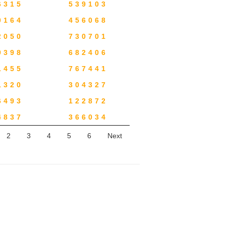
6315
539103
0164
456068
2050
730701
9398
682406
1455
767441
1320
304327
6493
122872
4837
366034
2
3
4
5
6
Next