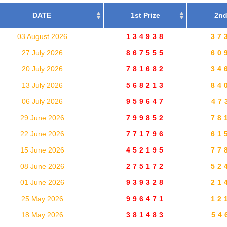
DATE
1st Prize
2nd
03 August 2026
134938
37
27 July 2026
867555
60
20 July 2026
781682
34
13 July 2026
568213
84
06 July 2026
959647
47
29 June 2026
799852
78
22 June 2026
771796
61
15 June 2026
452195
77
08 June 2026
275172
52
01 June 2026
939328
21
25 May 2026
996471
12
18 May 2026
381483
54