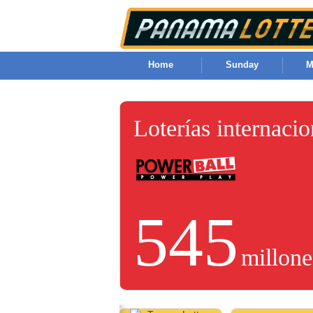
Home
Sunday
M
Loterías internaci
545
millone