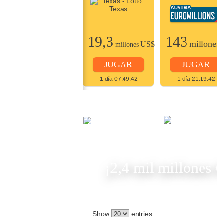
22
19,3
143
millones
US$
millone
US$
millones
JUGAR
JUGAR
JUGAR
2 días 07:49:42
1 día 07:49:42
1 día 21:19:42
JUGA
¡2,4 mil millones
Show
entries