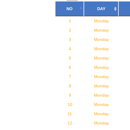
NO
DAY
1
Monday
2
Monday
3
Monday
4
Monday
5
Monday
6
Monday
7
Monday
8
Monday
9
Monday
10
Monday
11
Monday
12
Monday