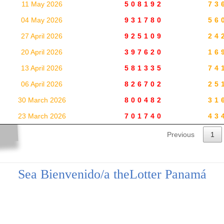
11 May 2026
508192
73
04 May 2026
931780
56
27 April 2026
925109
24
20 April 2026
397620
16
13 April 2026
581335
74
06 April 2026
826702
25
30 March 2026
800482
31
23 March 2026
701740
43
Previous
1
Sea Bienvenido/a theLotter Panamá