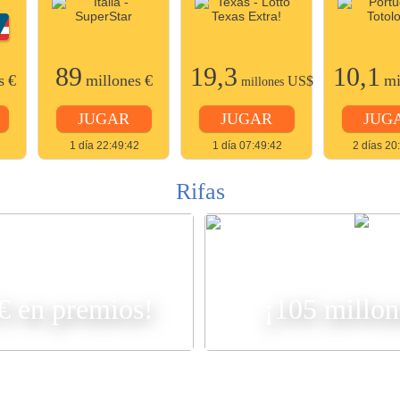
89
19,3
10,1
s
€
millones
€
mi
US$
millones
JUGAR
JUGAR
JUG
1 día 22:49:42
1 día 07:49:42
2 días 20
Rifas
R
 € en premios!
¡105 millon