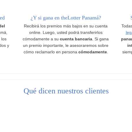
ted
¿Y si gana en theLotter Panamá?
del
Recibirá los premios más bajos en su cuenta
Todas
amá,
online. Luego, usted podrá transferirlos
leg
 los
cómodamente a su
cuenta bancaria
. Si gana
pana
ados y
un premio importante, le asesoraremos sobre
in
cómo reclamarlo en persona
cómodamente
.
siemp
Qué dicen nuestros clientes