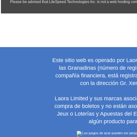
Este sitio web es operado por Lao
las Granadinas (número de regis
compañía financiera, está regist
con la dirección Gr. Xe
Laora Limited y sus marcas asoc
compra de boletos y no están as
Jeux o Loterías y Apuestas del 
algún producto para
Los juegos de azar pueden ser perjudi