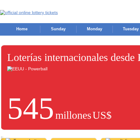
Home
Sunday
Monday
Tuesday
Loterías internacionales desde
545
millones
US$