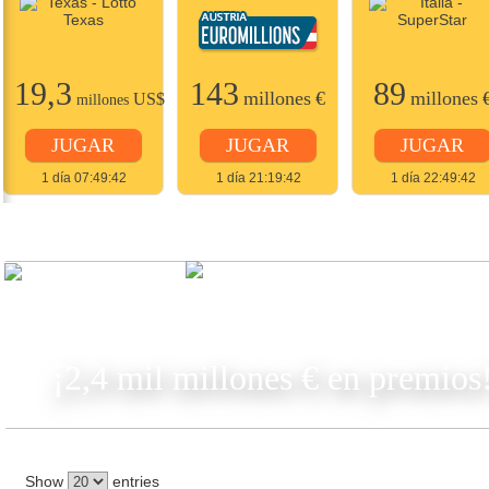
19,3
143
89
millones
€
millones
US$
millones
JUGAR
JUGAR
JUGAR
1 día 07:49:42
1 día 21:19:42
1 día 22:49:42
JUGAR
¡2,4 mil millones € en premios
Show
entries