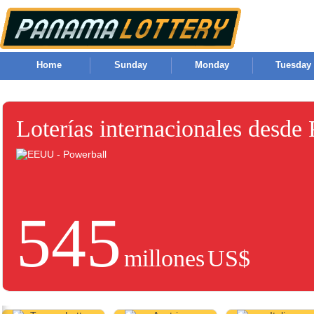
Home
Sunday
Monday
Tuesday
Loterías internacionales desde
545
millones
US$