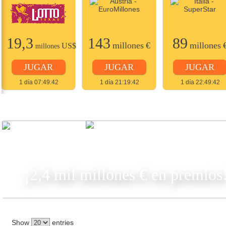
19,3
143
89
millones
€
millones
US$
millones
JUGAR
JUGAR
JUGAR
1 día 07:49:42
1 día 21:19:42
1 día 22:49:42
JUGAR
¡2,4 mil millones € en premios
Show
entries