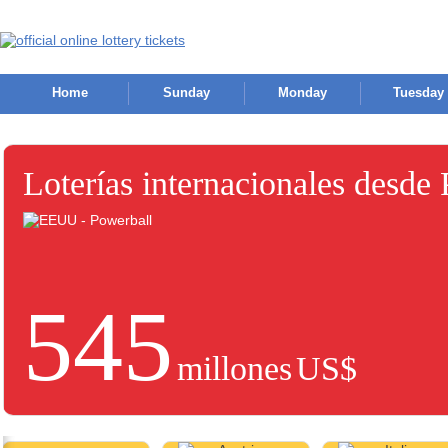
Home
Sunday
Monday
Tuesday
Loterías internacionales desde
545
millones
US$