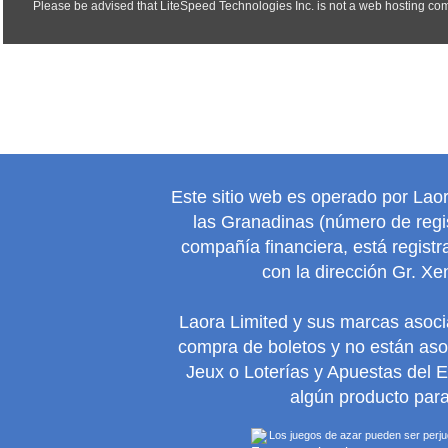
Este sitio web es operado por Lao
las Granadinas (número de regis
compañía financiera, está regist
con la dirección Gr. Xe
Laora Limited y sus marcas asoc
compra de boletos y no están as
Jeux o Loterías y Apuestas del 
algún producto para
Los juegos de azar pueden ser perjudi