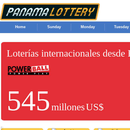
Home
Sunday
Monday
Tuesday
Loterías internacionales desde
545
millones
US$