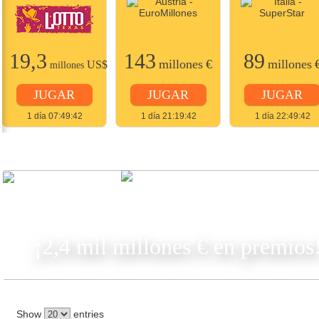
19,3
143
89
millones
€
millones
US$
millones
JUGAR
JUGAR
JUGAR
1 día 07:49:42
1 día 21:19:42
1 día 22:49:42
JUGAR
¡2,4 mil millones € en premios
Show
entries