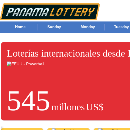
Home
Sunday
Monday
Tuesday
Loterías internacionales desde
545
millones
US$