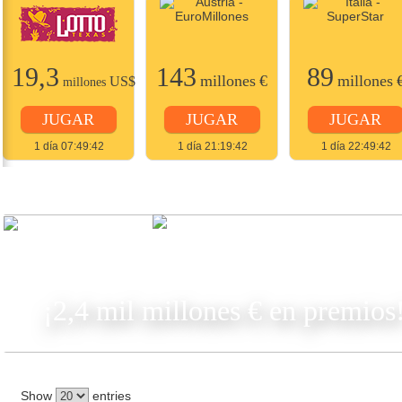
19,3
143
89
millones
€
millones
US$
millones
JUGAR
JUGAR
JUGAR
1 día 07:49:42
1 día 21:19:42
1 día 22:49:42
JUGAR
¡2,4 mil millones € en premios
Show
entries