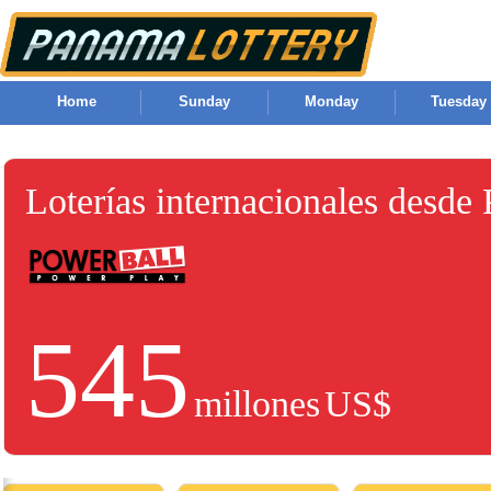
Home
Sunday
Monday
Tuesday
Loterías internacionales desde
545
millones
US$