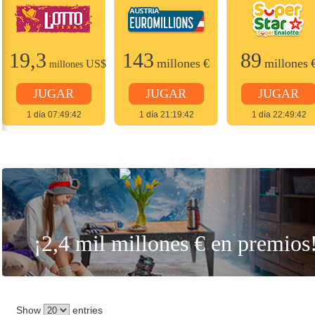
19,3
143
89
millones
€
millones
US$
millones
JUGAR
JUGAR
JUGAR
1 día 07:49:42
1 día 21:19:42
1 día 22:49:42
JUGAR
¡2,4 mil millones € en premios
Show
entries