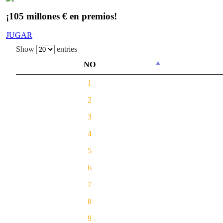
¡105 millones € en premios!
JUGAR
Show
entries
NO
1
2
3
4
5
6
7
8
9