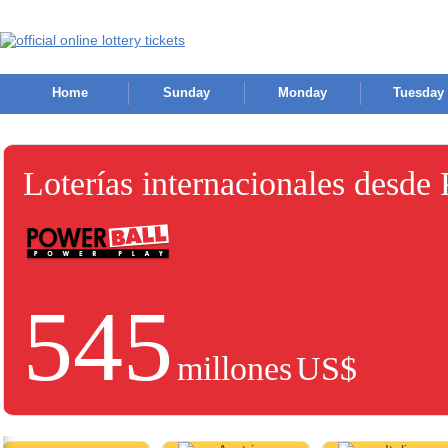
Home
Sunday
Monday
Tuesday
Loterías internacionales desde
545
millones
US$