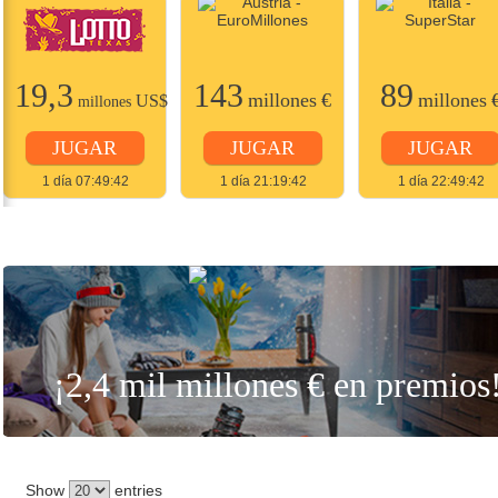
19,3
143
89
millones
€
millones
US$
millones
JUGAR
JUGAR
JUGAR
1 día 07:49:42
1 día 21:19:42
1 día 22:49:42
JUGAR
¡2,4 mil millones € en premios
Show
entries