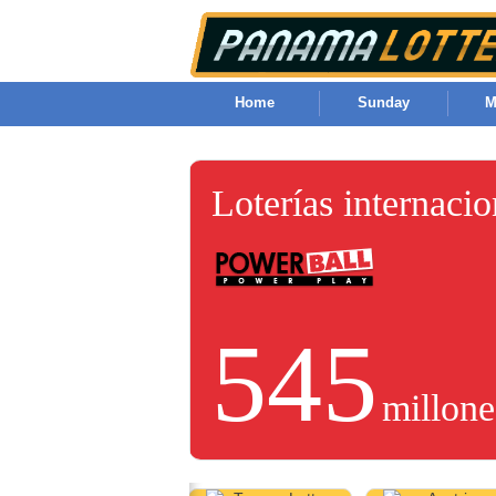
Home
Sunday
M
Loterías internaci
545
millone