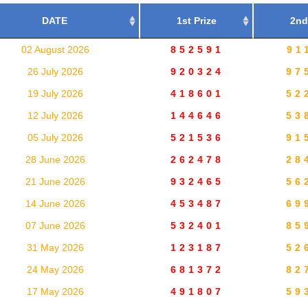
DATE
1st Prize
2nd
02 August 2026
852591
91
26 July 2026
920324
97
19 July 2026
418601
52
12 July 2026
144646
53
05 July 2026
521536
91
28 June 2026
262478
28
21 June 2026
932465
56
14 June 2026
453487
69
07 June 2026
532401
85
31 May 2026
123187
52
24 May 2026
681372
82
17 May 2026
491807
59