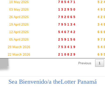
10 May 2026
785471
52
03 May 2026
132950
49
26 April 2026
792065
42
19 April 2026
795134
34
12 April 2026
546742
66
05 April 2026
259156
97
29 March 2026
753419
54
22 March 2026
210829
69
Previous
1
Sea Bienvenido/a theLotter Panamá