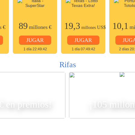
89
19,3
10,1
s
€
millones
€
mi
US$
millones
JUGAR
JUGAR
JUG
1 día 22:49:42
1 día 07:49:42
2 días 20
Rifas
R
 € en premios!
¡105 millon