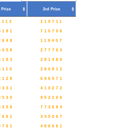
 Prize
3rd Prize
1112
210711
5181
710706
2648
119407
8058
277763
5183
281486
4110
280812
2128
696571
9331
410272
9530
952206
6358
773684
7661
345067
3761
486661