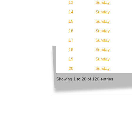
13
Sunday
14
Sunday
15
Sunday
16
Sunday
17
Sunday
18
Sunday
19
Sunday
20
Sunday
Showing 1 to 20 of 120 entries