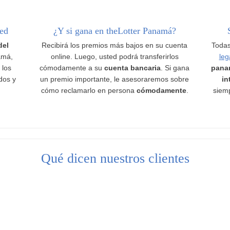
ted
¿Y si gana en theLotter Panamá?
del
Recibirá los premios más bajos en su cuenta
Todas
amá,
online. Luego, usted podrá transferirlos
leg
 los
cómodamente a su
cuenta bancaria
. Si gana
pana
ados y
un premio importante, le asesoraremos sobre
in
cómo reclamarlo en persona
cómodamente
.
siemp
Qué dicen nuestros clientes