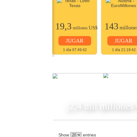
22
19,3
143
millones
US$
millone
US$
millones
JUGAR
JUGAR
JUGAR
2 días 07:49:42
1 día 07:49:42
1 día 21:19:42
JUGA
¡2,4 mil millones
Show
entries