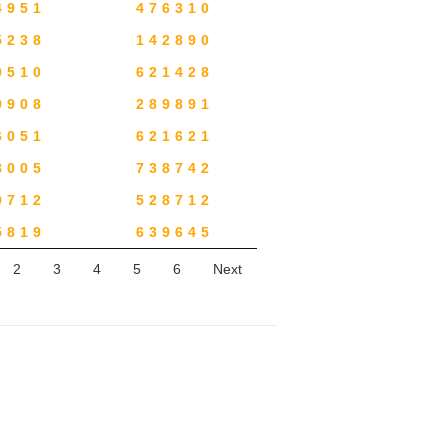
4951
476310
5238
142890
0510
621428
9908
289891
6051
621621
8005
738742
0712
528712
5819
639645
2
3
4
5
6
Next