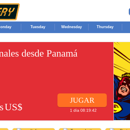
onday
Tuesday
Wednesday
Thursday
onales desde Panamá
JUGAR
s
US$
1 día 08:19:42