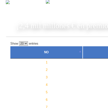
JUGAR
¡2,4 mil millones € en premio
Show
entries
NO
1
2
3
4
5
6
7