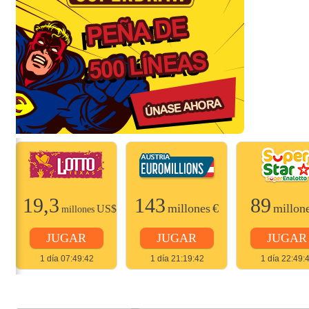
19,3
143
89
$
millones
€
millon
US$
millones
JUGAR
JUGAR
JUGAR
1 día 07:49:42
1 día 21:19:42
1 día 22:49: