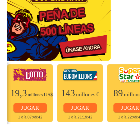
19,3
143
89
$
millones
€
millon
US$
millones
JUGAR
JUGAR
JUGAR
1 día 07:49:42
1 día 21:19:42
1 día 22:49: