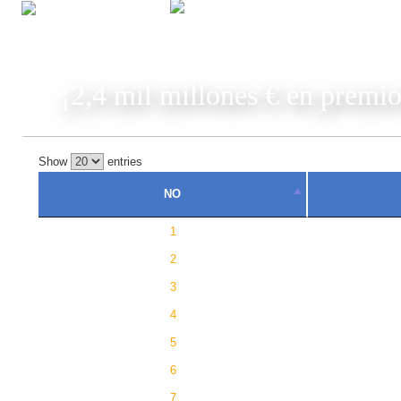
JUGAR
¡2,4 mil millones € en premio
Show
entries
NO
1
2
3
4
5
6
7