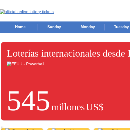
Home
Sunday
Monday
Tuesday
Loterías internacionales desde
545
millones
US$