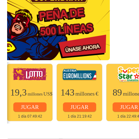
19,3
143
89
$
millones
€
millon
US$
millones
JUGAR
JUGAR
JUGAR
1 día 07:49:42
1 día 21:19:42
1 día 22:49: