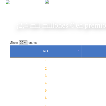
JUGAR
¡2,4 mil millones € en premio
Show
entries
NO
1
2
3
4
5
6
7