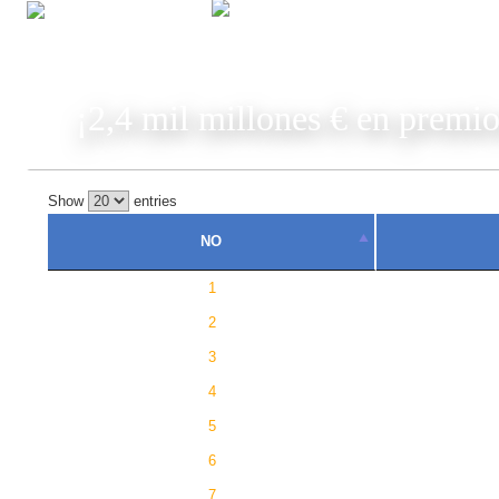
JUGAR
¡2,4 mil millones € en premio
Show
entries
NO
1
2
3
4
5
6
7