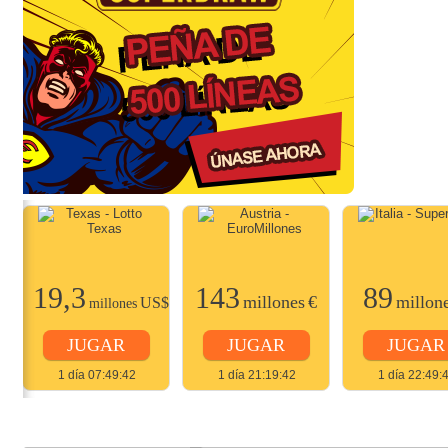
19,3
143
89
$
millones
€
millon
US$
millones
JUGAR
JUGAR
JUGAR
1 día 07:49:42
1 día 21:19:42
1 día 22:49: