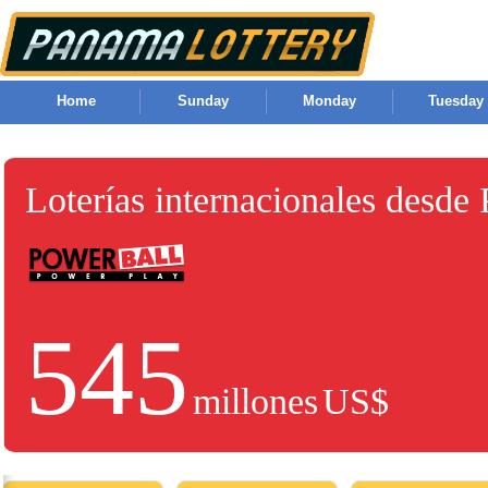
Home
Sunday
Monday
Tuesday
Loterías internacionales desde
545
millones
US$