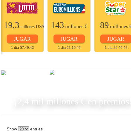
19,3
143
89
millones
€
millones
US$
millones
JUGAR
JUGAR
JUGAR
1 día 07:49:42
1 día 21:19:42
1 día 22:49:42
JUGAR
¡2,4 mil millones € en premios
Show
entries