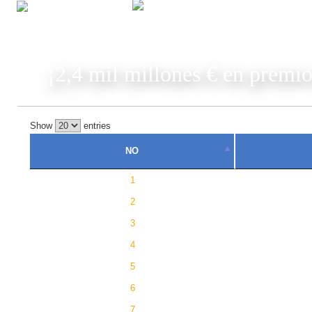
JUGAR
¡2,4 mil millones € en premio
Show
entries
NO
1
2
3
4
5
6
7