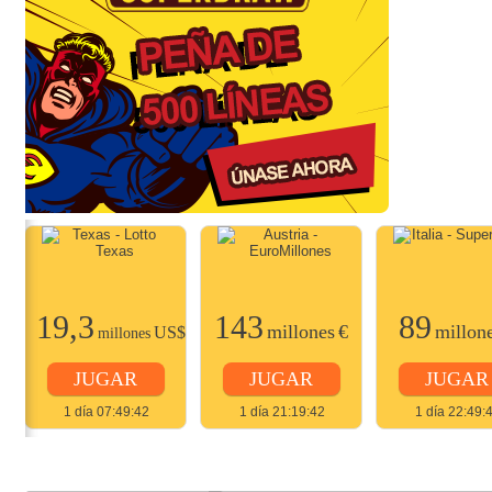
19,3
143
89
$
millones
€
millon
US$
millones
JUGAR
JUGAR
JUGAR
1 día 07:49:42
1 día 21:19:42
1 día 22:49: