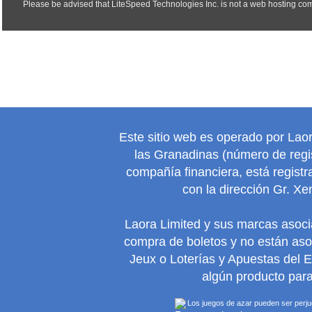
Este sitio web es operado por Lao
las Granadinas (número de regis
compañía financiera, está regist
con la dirección Gr. Xe
Laora Limited y sus marcas asoc
compra de boletos y no están as
Jeux o Loterías y Apuestas del 
algún producto para
Los juegos de azar pueden ser perjudi