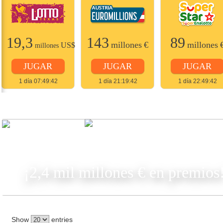
19,3
143
89
millones
€
millones
US$
millones
JUGAR
JUGAR
JUGAR
1 día 07:49:42
1 día 21:19:42
1 día 22:49:42
JUGAR
¡2,4 mil millones € en premios
Show
entries