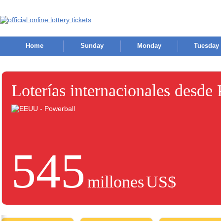
Home
Sunday
Monday
Tuesday
Loterías internacionales desde
545
millones
US$