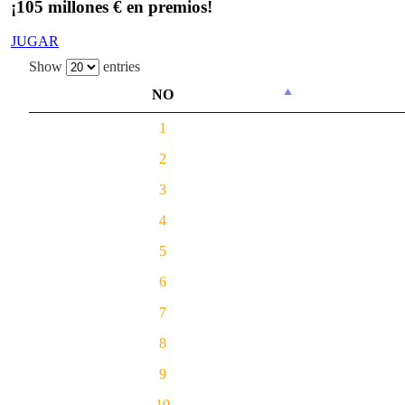
¡105 millones € en premios!
JUGAR
Show
entries
NO
1
2
3
4
5
6
7
8
9
10