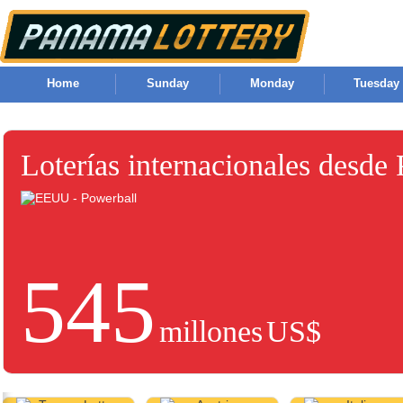
Home
Sunday
Monday
Tuesday
Loterías internacionales desde
545
millones
US$