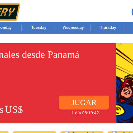
onday
Tuesday
Wednesday
Thursday
onales desde Panamá
JUGAR
s
US$
1 día 08:19:42