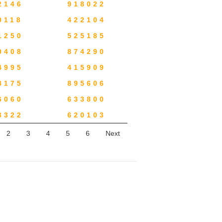
2146
918022
0118
422104
1250
525185
0408
874290
4995
415909
8175
895606
6060
633800
3322
620103
2
3
4
5
6
Next