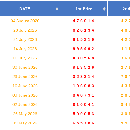
DATE
1st Prize
2nd
04 August 2026
476914
42
28 July 2026
626134
46
21 July 2026
815319
42
14 July 2026
995492
11
07 July 2026
430568
36
30 June 2026
913526
27
23 June 2026
328314
76
16 June 2026
196983
43
09 June 2026
848791
26
02 June 2026
910041
94
26 May 2026
500053
30
19 May 2026
655786
95