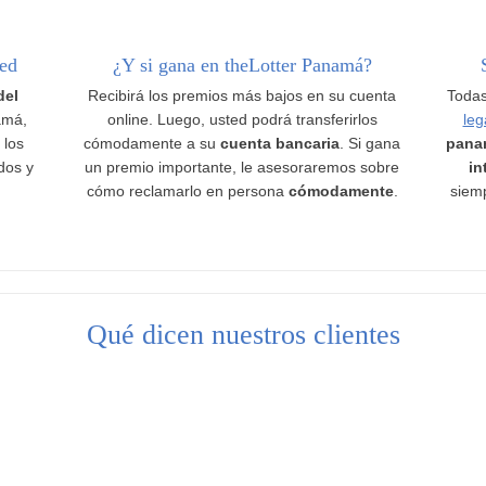
ted
¿Y si gana en theLotter Panamá?
del
Recibirá los premios más bajos en su cuenta
Todas
amá,
online. Luego, usted podrá transferirlos
leg
 los
cómodamente a su
cuenta bancaria
. Si gana
pana
ados y
un premio importante, le asesoraremos sobre
in
cómo reclamarlo en persona
cómodamente
.
siemp
Qué dicen nuestros clientes