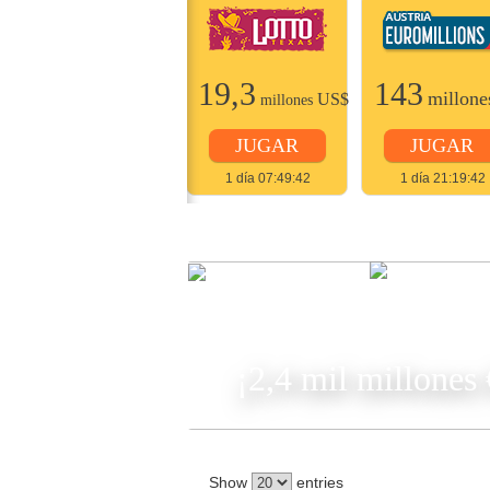
22
19,3
143
millones
US$
millone
US$
millones
JUGAR
JUGAR
JUGAR
2 días 07:49:42
1 día 07:49:42
1 día 21:19:42
JUGA
¡2,4 mil millones
Show
entries