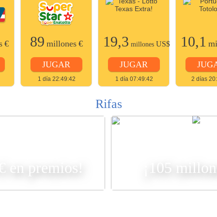
89
19,3
10,1
s
€
millones
€
mi
US$
millones
JUGAR
JUGAR
JUG
1 día 22:49:42
1 día 07:49:42
2 días 20
Rifas
R
 € en premios!
¡105 millon