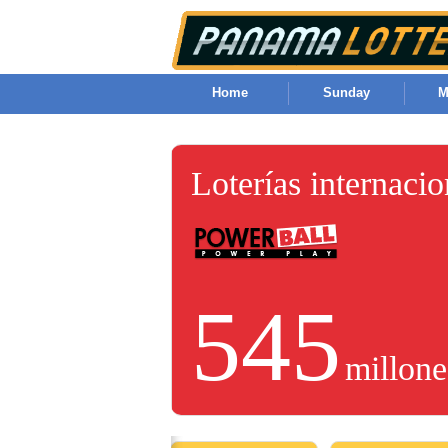
Home
Sunday
M
Loterías internaci
545
millone