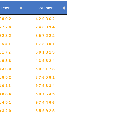
 Prize
3rd Prize
7092
429362
5776
246034
0282
857222
1541
178301
1172
501813
1988
435824
4360
592178
1852
876581
8011
975334
8884
507645
1451
974466
0320
659925