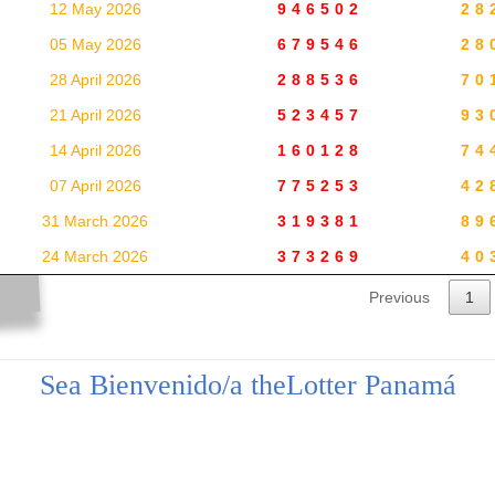
12 May 2026
946502
28
05 May 2026
679546
28
28 April 2026
288536
70
21 April 2026
523457
93
14 April 2026
160128
74
07 April 2026
775253
42
31 March 2026
319381
89
24 March 2026
373269
40
Previous
1
Sea Bienvenido/a theLotter Panamá