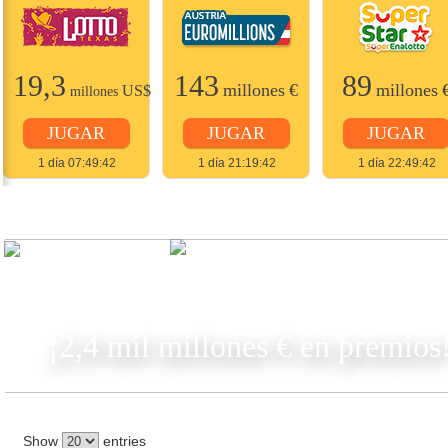
19,3
143
89
millones
€
millones
US$
millones
JUGAR
JUGAR
JUGAR
1 día 07:49:42
1 día 21:19:42
1 día 22:49:42
JUGAR
¡2,4 mil millones € en premios
Show
entries