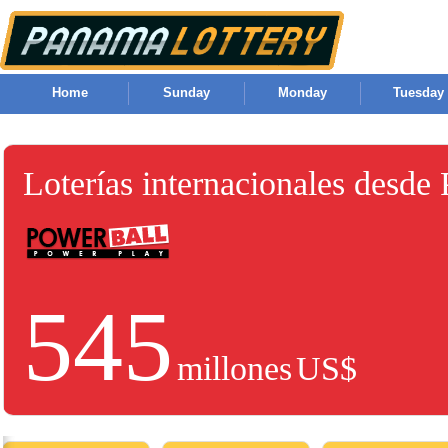
Home
Sunday
Monday
Tuesday
Loterías internacionales desde
545
millones
US$