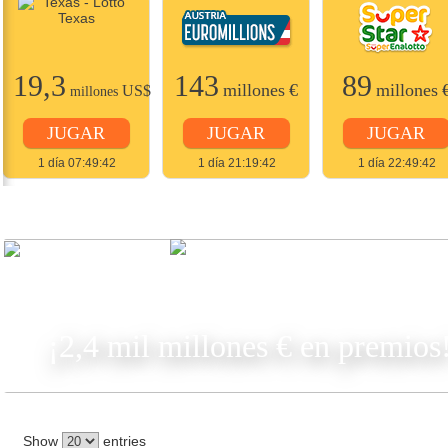
19,3
143
89
millones
€
millones
US$
millones
JUGAR
JUGAR
JUGAR
1 día 07:49:42
1 día 21:19:42
1 día 22:49:42
JUGAR
¡2,4 mil millones € en premios
Show
entries