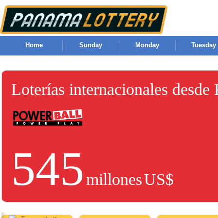
Home
Sunday
Monday
Tuesday
Loterías internacionales desde
545
millones
US$