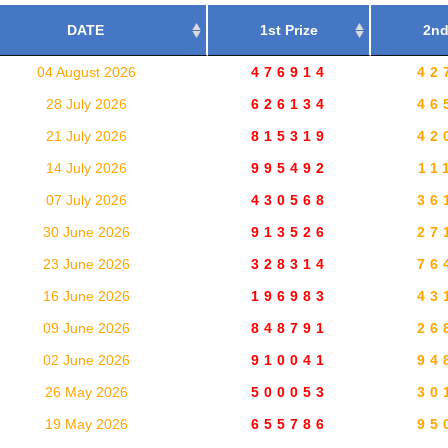
DATE
1st Prize
2nd
04 August 2026
476914
42
28 July 2026
626134
46
21 July 2026
815319
42
14 July 2026
995492
11
07 July 2026
430568
36
30 June 2026
913526
27
23 June 2026
328314
76
16 June 2026
196983
43
09 June 2026
848791
26
02 June 2026
910041
94
26 May 2026
500053
30
19 May 2026
655786
95