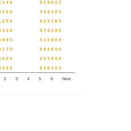
2146
918022
0118
422104
1250
525185
0408
874290
4995
415909
8175
895606
6060
633800
3322
620103
2
3
4
5
6
Next