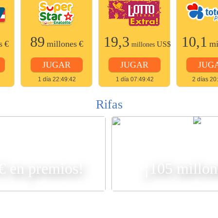
89
19,3
10,1
s
€
millones
€
mi
US$
millones
JUGAR
JUGAR
JUG
1 día 22:49:42
1 día 07:49:42
2 días 20
Rifas
R
 € en premios!
¡105 millon