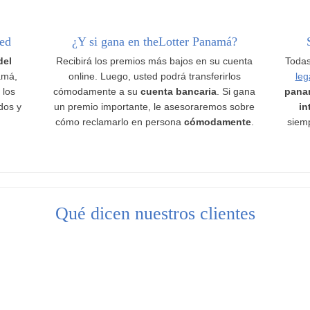
ted
¿Y si gana en theLotter Panamá?
del
Recibirá los premios más bajos en su cuenta
Todas
amá,
online. Luego, usted podrá transferirlos
leg
 los
cómodamente a su
cuenta bancaria
. Si gana
pana
ados y
un premio importante, le asesoraremos sobre
in
cómo reclamarlo en persona
cómodamente
.
siemp
Qué dicen nuestros clientes