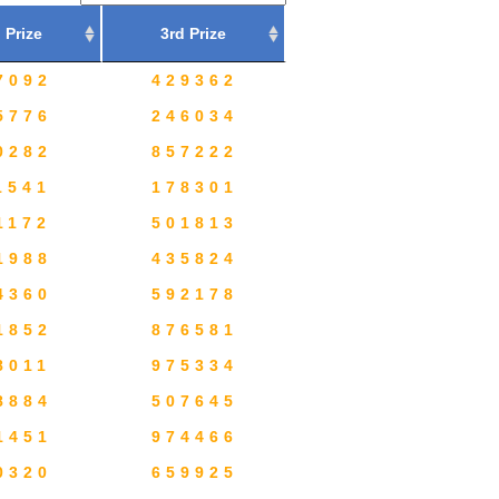
 Prize
3rd Prize
7092
429362
5776
246034
0282
857222
1541
178301
1172
501813
1988
435824
4360
592178
1852
876581
8011
975334
8884
507645
1451
974466
0320
659925