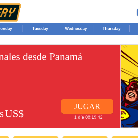
onday
Tuesday
Wednesday
Thursday
onales desde Panamá
JUGAR
s
US$
1 día 08:19:42