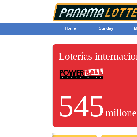
Home
Sunday
M
Loterías internaci
545
millone