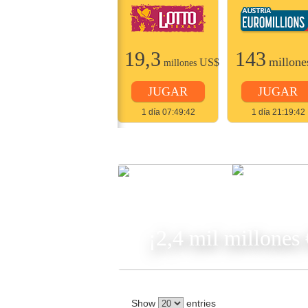
22
19,3
143
millones
US$
millone
US$
millones
JUGAR
JUGAR
JUGAR
2 días 07:49:42
1 día 07:49:42
1 día 21:19:42
JUGA
¡2,4 mil millones
Show
entries