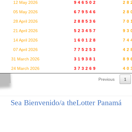
12 May 2026
946502
28
05 May 2026
679546
28
28 April 2026
288536
70
21 April 2026
523457
93
14 April 2026
160128
74
07 April 2026
775253
42
31 March 2026
319381
89
24 March 2026
373269
40
Previous
1
Sea Bienvenido/a theLotter Panamá