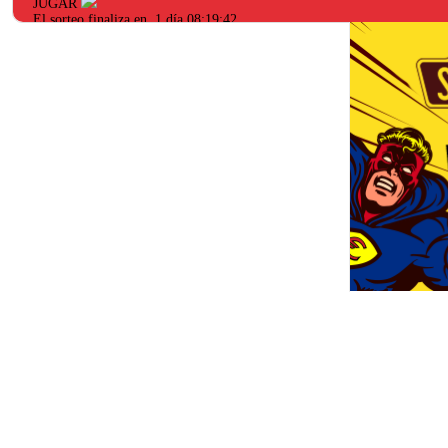
JUGAR
El sorteo finaliza en
1 día 08:19:42