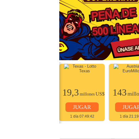
22
19,3
143
millones
US$
mill
US$
millones
JUGAR
JUGAR
JUGA
2 días 07:49:42
1 día 07:49:42
1 día 21:19