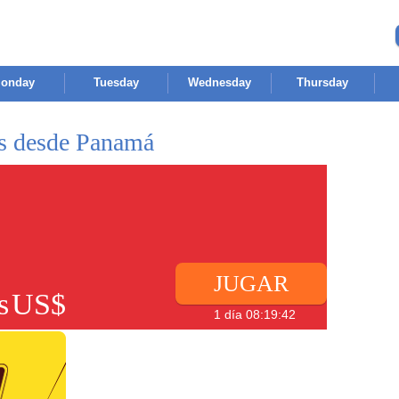
onday
Tuesday
Wednesday
Thursday
es desde Panamá
JUGAR
s
US$
1 día 08:19:42