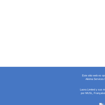
Este sitio web es o
Aikima Services L
Laora Limited y sus 
por MUSL, Française 
L