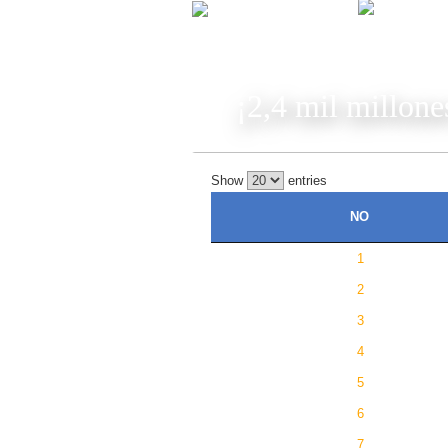
JUG
¡2,4 mil millone
Show
entries
NO
1
2
3
4
5
6
7