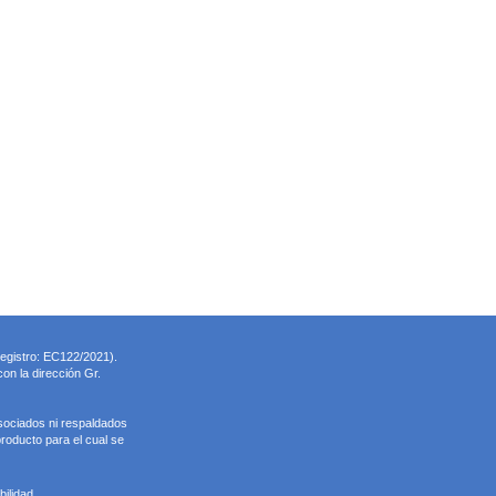
registro: EC122/2021).
on la dirección Gr.
sociados ni respaldados
roducto para el cual se
ilidad.