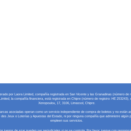
perado por Laora Limited, compañía registrada en San Vicente y las Granadinas (número de 
imited, la compañía financiera, está registrada en Chipre (número de registro: HE 253243), c
Xenopoulou, 17, 3106, Limassol, Chipre.
marcas asociadas operan como un servicio independiente de compra de boletos y no están a
des Jeux o Loterías y Apuestas del Estado, ni por ninguna compañía que administre algún p
empleen sus servicios.
os juegos de azar pueden ser perjudiciales si no se controla. Por favor, juegue con responsab