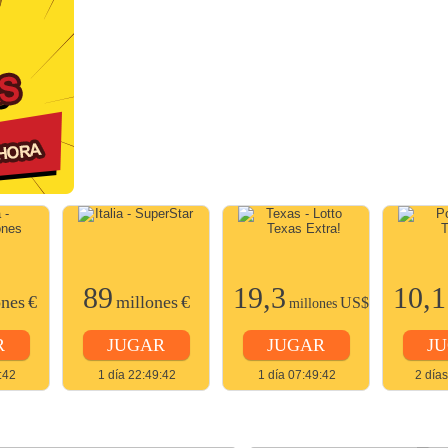
89
19,3
10,1
ones
€
millones
€
US$
millones
R
JUGAR
JUGAR
J
:42
1 día 22:49:42
1 día 07:49:42
2 día