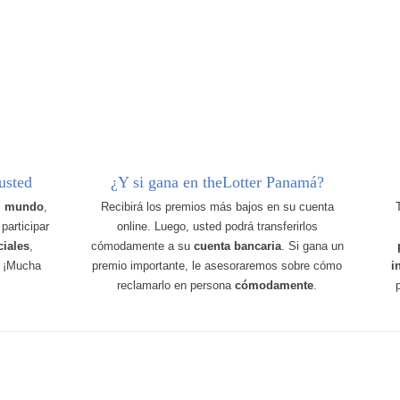
usted
¿Y si gana en theLotter Panamá?
el mundo
,
Recibirá los premios más bajos en su cuenta
participar
online. Luego, usted podrá transferirlos
ciales
,
cómodamente a su
cuenta bancaria
. Si gana un
. ¡Mucha
premio importante, le asesoraremos sobre cómo
i
reclamarlo en persona
cómodamente
.