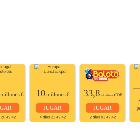
10
33,8
millones
€
millones
€
COP
mil millones
¡
UGAR
JUGAR
JUGAR
p
s 20:49:42
4 días 21:49:42
2 días 01:49:42