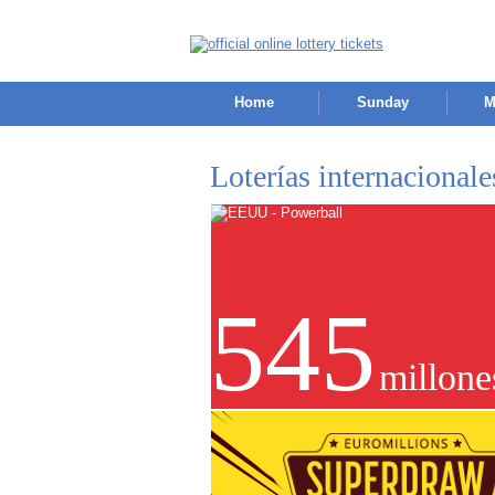
Home
Sunday
M
Loterías internacional
545
millone