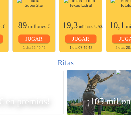
89
19,3
10,1
s
€
millones
€
mi
US$
millones
JUGAR
JUGAR
JUG
1 día 22:49:42
1 día 07:49:42
2 días 20
Rifas
R
 € en premios!
¡105 millon