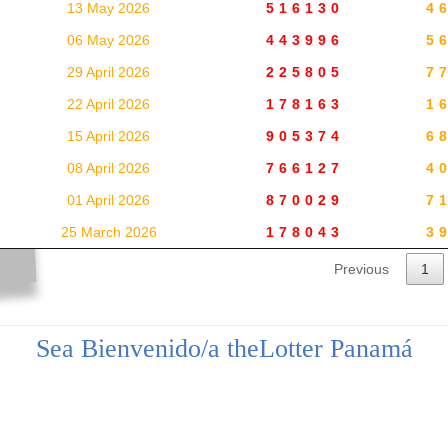
13 May 2026
516130
4
06 May 2026
443996
5
29 April 2026
225805
7
22 April 2026
178163
1
15 April 2026
905374
6
08 April 2026
766127
4
01 April 2026
870029
7
25 March 2026
178043
3
Previous
1
Sea Bienvenido/a theLotter Panamá