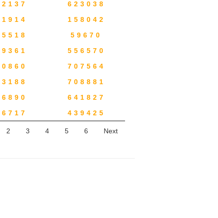
62137
623038
61914
158042
75518
59670
69361
556570
80860
707564
03188
708881
16890
641827
96717
439425
2
3
4
5
6
Next