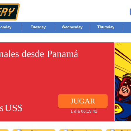
onday
Tuesday
Wednesday
Thursday
onales desde Panamá
JUGAR
s
US$
1 día 08:19:42