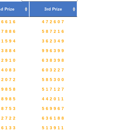
d Prize
3rd Prize
76616
472607
37886
587216
01594
362349
83884
996399
72910
638398
94083
603227
92072
585300
49858
517127
28985
442011
58753
569967
52722
636188
66133
513911