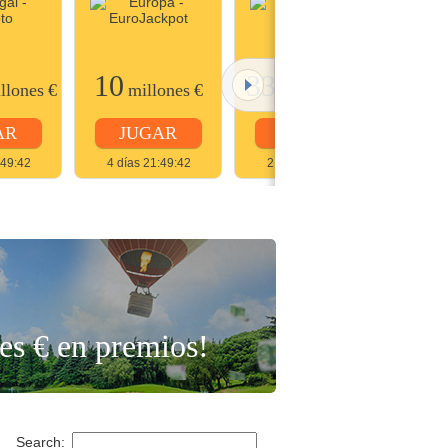
10
33,8
Ver todo
llones
€
millones
€
COP
mil millones
¡Vue
AR
JUGAR
JUGAR
para
:49:42
4 días 21:49:42
2 días 01:49:42
JUGAR
es € en premios!
Search: