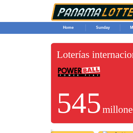
Home
Sunday
M
Loterías internaci
545
millone