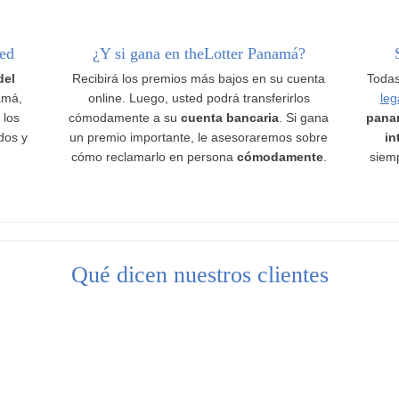
ted
¿Y si gana en theLotter Panamá?
del
Recibirá los premios más bajos en su cuenta
Todas
amá,
online. Luego, usted podrá transferirlos
leg
 los
cómodamente a su
cuenta bancaria
. Si gana
pana
ados y
un premio importante, le asesoraremos sobre
in
cómo reclamarlo en persona
cómodamente
.
siemp
Qué dicen nuestros clientes