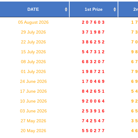
DATE
1st Prize
2n
05 August 2026
207603
1
29 July 2026
371987
7
22 July 2026
386252
7
15 July 2026
547312
9
08 July 2026
683207
6
01 July 2026
198721
7
24 June 2026
170469
6
17 June 2026
842651
5
10 June 2026
920064
9
03 June 2026
253916
6
27 May 2026
742547
3
20 May 2026
550277
4