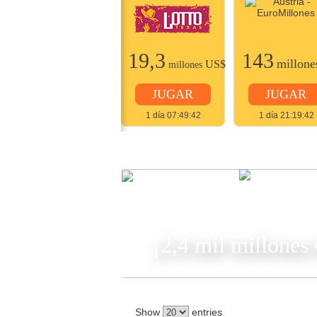
22
19,3
143
millones
US$
millone
US$
millones
JUGAR
JUGAR
JUGAR
2 días 07:49:42
1 día 07:49:42
1 día 21:19:42
JUGA
¡2,4 mil millones
Show
entries