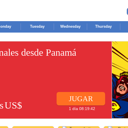
onday
Tuesday
Wednesday
Thursday
onales desde Panamá
JUGAR
s
US$
1 día 08:19:42