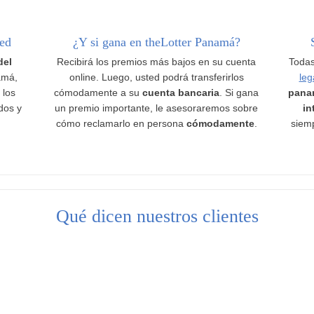
ted
¿Y si gana en theLotter Panamá?
del
Recibirá los premios más bajos en su cuenta
Todas
amá,
online. Luego, usted podrá transferirlos
leg
 los
cómodamente a su
cuenta bancaria
. Si gana
pana
ados y
un premio importante, le asesoraremos sobre
in
cómo reclamarlo en persona
cómodamente
.
siemp
Qué dicen nuestros clientes