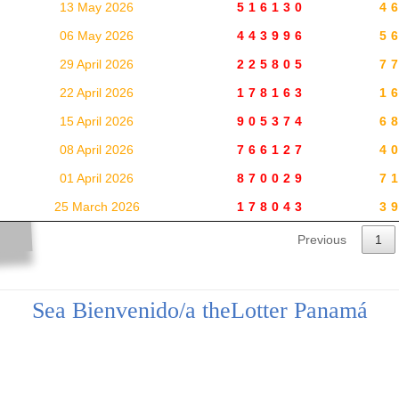
13 May 2026
516130
4
06 May 2026
443996
5
29 April 2026
225805
7
22 April 2026
178163
1
15 April 2026
905374
6
08 April 2026
766127
4
01 April 2026
870029
7
25 March 2026
178043
3
Previous
1
Sea Bienvenido/a theLotter Panamá