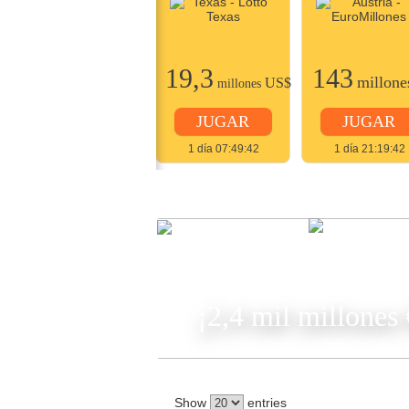
22
19,3
143
millones
US$
millone
US$
millones
JUGAR
JUGAR
JUGAR
2 días 07:49:42
1 día 07:49:42
1 día 21:19:42
JUGA
¡2,4 mil millones
Show
entries