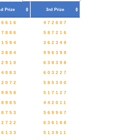
d Prize
3rd Prize
76616
472607
37886
587216
01594
362349
83884
996399
72910
638398
94083
603227
92072
585300
49858
517127
28985
442011
58753
569967
52722
636188
66133
513911