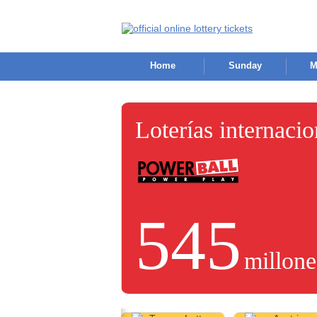
Home
Sunday
M
Loterías internaci
545
millone