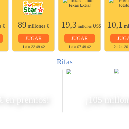
89
19,3
10,1
s
€
millones
€
mi
US$
millones
JUGAR
JUGAR
JUG
1 día 22:49:42
1 día 07:49:42
2 días 20
Rifas
R
 € en premios!
¡105 millon