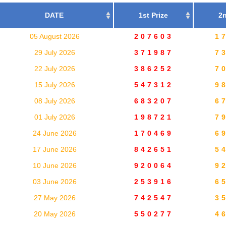
DATE
1st Prize
2n
05 August 2026
207603
1
29 July 2026
371987
7
22 July 2026
386252
7
15 July 2026
547312
9
08 July 2026
683207
6
01 July 2026
198721
7
24 June 2026
170469
6
17 June 2026
842651
5
10 June 2026
920064
9
03 June 2026
253916
6
27 May 2026
742547
3
20 May 2026
550277
4