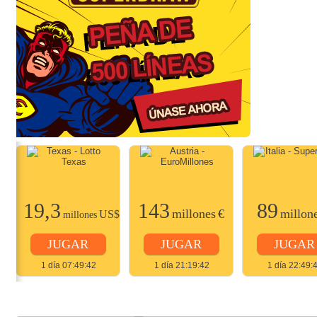
19,3
143
89
$
millones
€
millon
US$
millones
JUGAR
JUGAR
JUGAR
1 día 07:49:42
1 día 21:19:42
1 día 22:49: