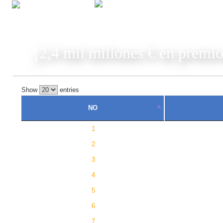
JUGAR
¡2,4 mil millones € en premio
Show
entries
NO
1
2
3
4
5
6
7