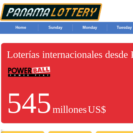
Home
Sunday
Monday
Tuesday
Loterías internacionales desde
545
millones
US$