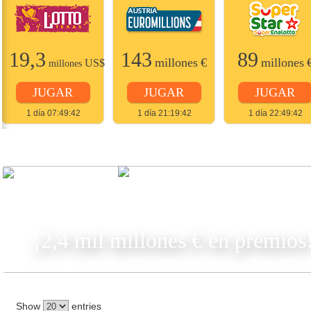
19,3
143
89
millones
€
millones
US$
millones
JUGAR
JUGAR
JUGAR
1 día 07:49:42
1 día 21:19:42
1 día 22:49:42
JUGAR
¡2,4 mil millones € en premios
Show
entries