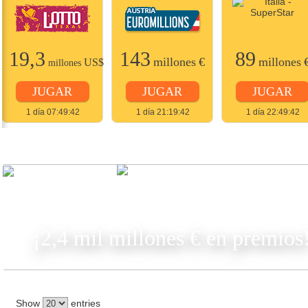
19,3
143
89
millones
€
millones
US$
millones
JUGAR
JUGAR
JUGAR
1 día 07:49:42
1 día 21:19:42
1 día 22:49:42
JUGAR
¡2,4 mil millones € en premios
Show
entries