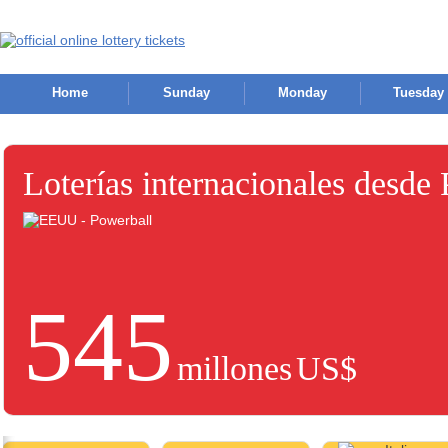
Home
Sunday
Monday
Tuesday
Loterías internacionales desde
545
millones
US$