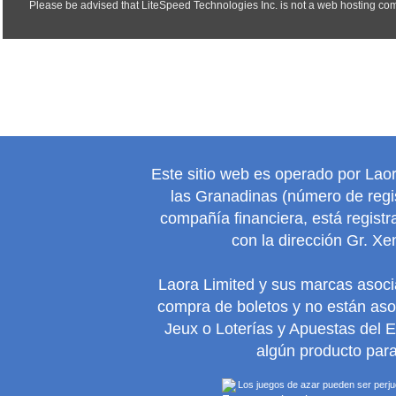
Este sitio web es operado por Lao
las Granadinas (número de regis
compañía financiera, está regist
con la dirección Gr. Xe
Laora Limited y sus marcas asoc
compra de boletos y no están as
Jeux o Loterías y Apuestas del 
algún producto para
Los juegos de azar pueden ser perjudi