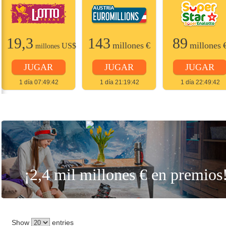
19,3
143
89
millones
€
millones
US$
millones
JUGAR
JUGAR
JUGAR
1 día 07:49:42
1 día 21:19:42
1 día 22:49:42
JUGAR
¡2,4 mil millones € en premios
Show
entries