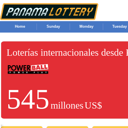
Home
Sunday
Monday
Tuesday
Loterías internacionales desde
545
millones
US$