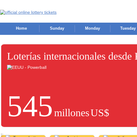
Home
Sunday
Monday
Tuesday
Loterías internacionales desde
545
millones
US$