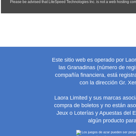
Este sitio web es operado por Lao
las Granadinas (número de regis
compañía financiera, está regist
con la dirección Gr. Xe
Laora Limited y sus marcas asoc
compra de boletos y no están as
Jeux o Loterías y Apuestas del 
algún producto para
Los juegos de azar pueden ser perjudi